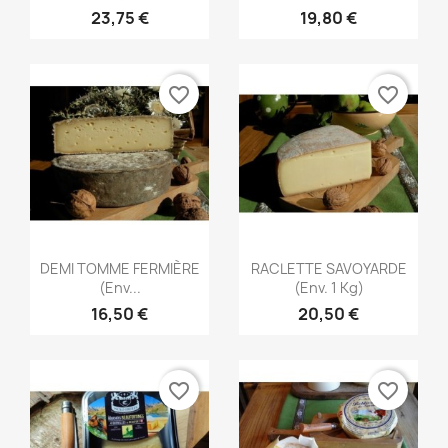
23,75 €
19,80 €
favorite_border
favorite_border
Aperçu rapide
Aperçu rapide


DEMI TOMME FERMIÈRE
RACLETTE SAVOYARDE
(env...
(env. 1 Kg)
16,50 €
20,50 €
favorite_border
favorite_border