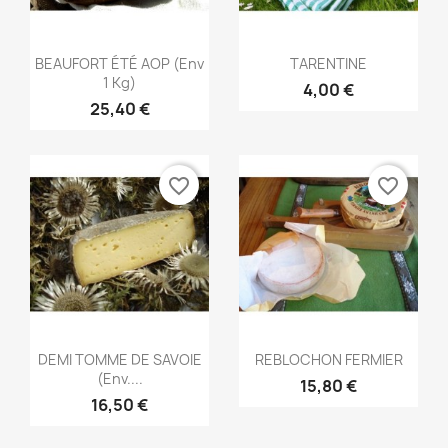
Aperçu rapide
Aperçu rapide


BEAUFORT ÉTÉ AOP (env
TARENTINE
1 Kg)
4,00 €
25,40 €
favorite_border
favorite_border
Aperçu rapide
Aperçu rapide


DEMI TOMME DE SAVOIE
REBLOCHON FERMIER
(env....
15,80 €
16,50 €