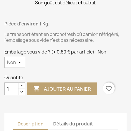
Son goût est délicat et subtil.
Pièce d'environ 1
Kg.
Le transport étant en chronofresh où camion réfrigéré,
l'emballage sous vide n'est pas nécessaire.
Emballage sous vide ? (+ 0.80 € par article) : Non
Quantité

favorite_border
AJOUTER AU PANIER
Description
Détails du produit