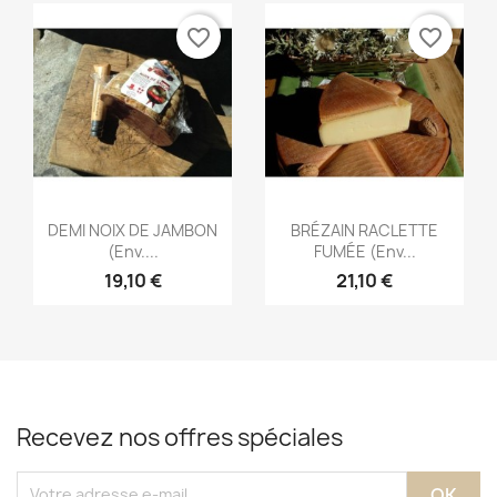
favorite_border
favorite_border
Aperçu rapide
Aperçu rapide


DEMI NOIX DE JAMBON
BRÉZAIN RACLETTE
(env....
FUMÉE (env...
19,10 €
21,10 €
Recevez nos offres spéciales