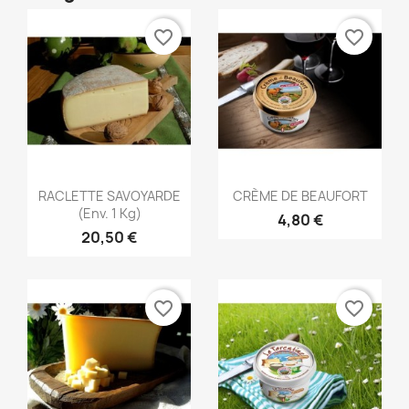
favorite_border
favorite_border
Aperçu rapide
Aperçu rapide


RACLETTE SAVOYARDE
CRÈME DE BEAUFORT
(env. 1 Kg)
4,80 €
20,50 €
favorite_border
favorite_border