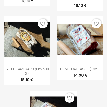
16,90 €
16,10 €
favorite_border
favorite_border
Aperçu rapide
Aperçu rapide


FAGOT SAVOYARD (env 300
DEMIE CAILLASSE (env....
G)
14,90 €
15,10 €
favorite_border