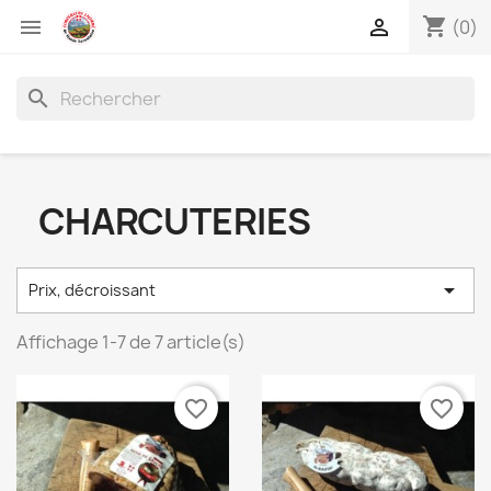
shopping_cart


(0)
search
CHARCUTERIES

Prix, décroissant
Affichage 1-7 de 7 article(s)
favorite_border
favorite_border