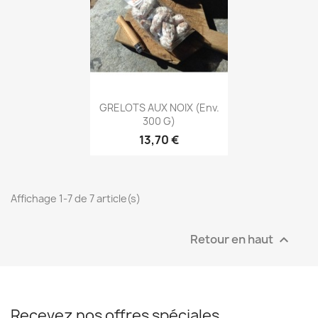
Aperçu rapide

GRELOTS AUX NOIX (env.
300 G)
13,70 €
Affichage 1-7 de 7 article(s)
Retour en haut

Recevez nos offres spéciales