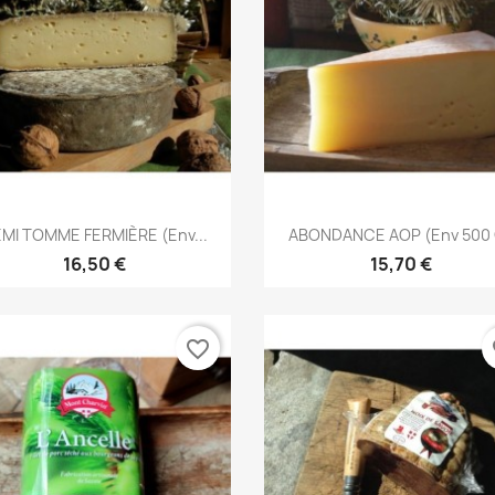
Aperçu rapide
Aperçu rapide


MI TOMME FERMIÈRE (env...
ABONDANCE AOP (env 500
16,50 €
15,70 €
favorite_border
fa