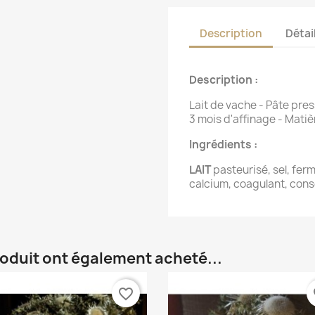
Description
Détai
Description :
Lait de vache - Pâte pres
3 mois d'affinage - Matiè
Ingrédients :
LAIT
pasteurisé, sel, fer
calcium, coagulant, con
roduit ont également acheté...
favorite_border
fa