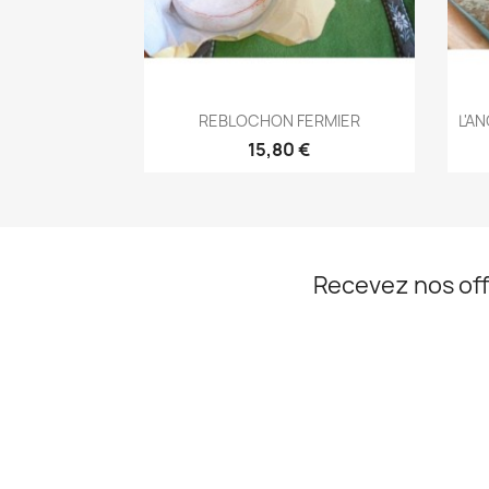
Aperçu rapide

REBLOCHON FERMIER
L'A
15,80 €
Recevez nos off