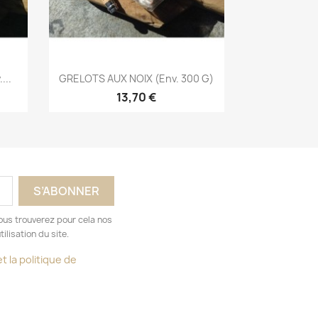
Aperçu rapide

...
GRELOTS AUX NOIX (env. 300 G)
13,70 €
ous trouverez pour cela nos
ilisation du site.
t la politique de