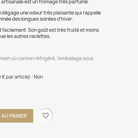
 artisanale est un fromage très parfumé.
l dégage une odeur très plaisante qui rappelle
inée des longues soirées d'hiver.
 facilement. Son goût est très fruité et moins
ue les autres raclettes.
fresh où camion réfrigéré, l'emballage sous
€ par article) : Non
favorite_border
 AU PANIER