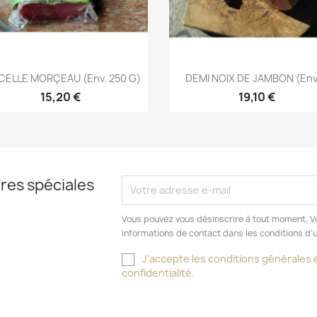
Aperçu rapide
Aperçu rapide


NCELLE MORÇEAU (env. 250 G)
DEMI NOIX DE JAMBON (env.
15,20 €
19,10 €
res spéciales
Vous pouvez vous désinscrire à tout moment. V
informations de contact dans les conditions d'ut
J'accepte les conditions générales e
confidentialité.