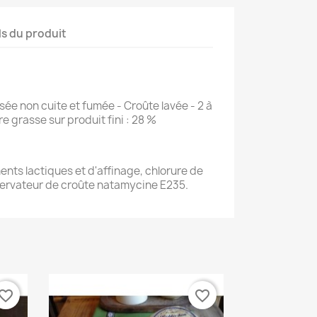
ls du produit
sée non cuite et fumée - Croûte lavée - 2 à
re grasse sur produit fini : 28 %
ments lactiques et d'affinage, chlorure de
servateur de croûte natamycine E235.
vorite_border
favorite_border