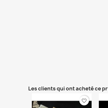
Les clients qui ont acheté ce p
favorite_border