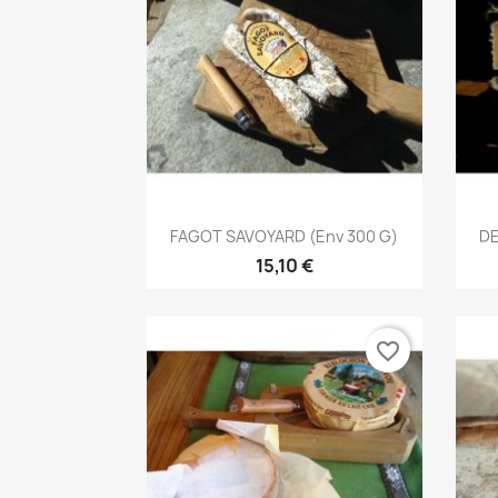
Aperçu rapide

FAGOT SAVOYARD (env 300 G)
DE
15,10 €
favorite_border